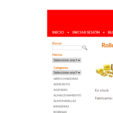
INICIO
•
INICIAR SESIÓN
•
BL
Buscar
Roll
Marcas
Categorías
ABROCHADORAS
ADHESIVOS
AGENDAS
En stock
ALMACENAMIENTO
Fabricante
ALMOHADILLAS
BANDERAS
BOBINAS