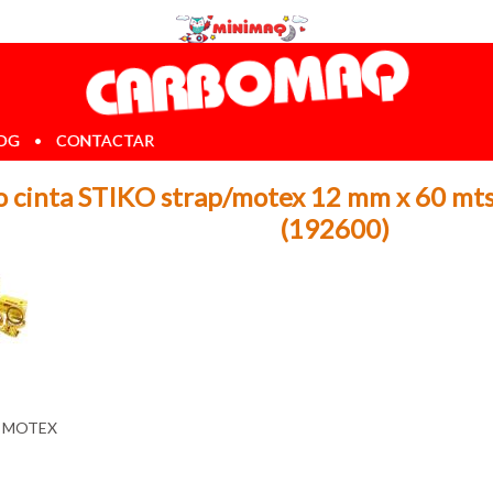
OG
•
CONTACTAR
o cinta STIKO strap/motex 12 mm x 60 mt
(192600)
:
MOTEX