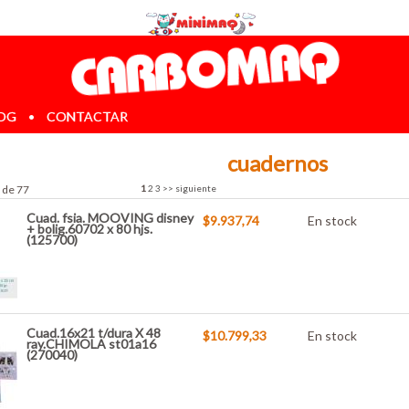
OG
•
CONTACTAR
cuadernos
 de 77
1
2
3
>>
siguiente
Cuad. fsia. MOOVING disney
$9.937,74
En stock
+ bolig.60702 x 80 hjs.
(125700)
Cuad.16x21 t/dura X 48
$10.799,33
En stock
ray.CHIMOLA st01a16
(270040)