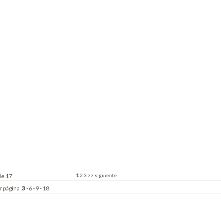
de 17
1
2
3
>>
siguiente
r página
3
·
6
·
9
·
18