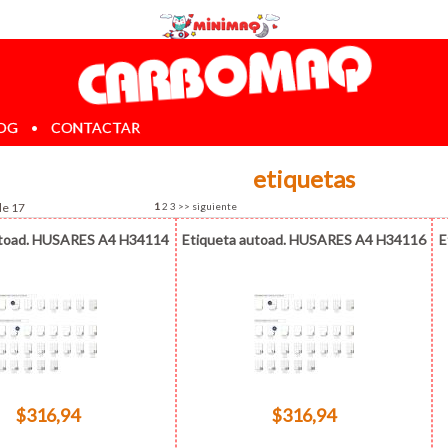
OG
•
CONTACTAR
etiquetas
de 17
1
2
3
>>
siguiente
utoad. HUSARES A4 H34114
Etiqueta autoad. HUSARES A4 H34116
E
$316,94
$316,94