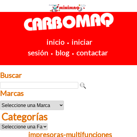
inicio
iniciar
•
sesión
blog
contactar
•
•
Buscar
Marcas
Categorías
impresoras-multifunciones