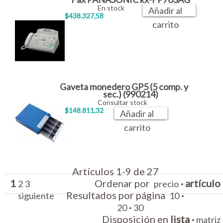
En stock
Añadir al
$438.327,58
carrito
Gaveta monedero GP5 (5 comp. y
sec.) (990214)
Consultar stock
$148.811,32
Añadir al
carrito
Artículos 1-9 de 27
1
Ordenar por
·
artículo
2
3
precio
Resultados por página
·
siguiente
10
·
20
30
Disposición en
lista
·
matriz