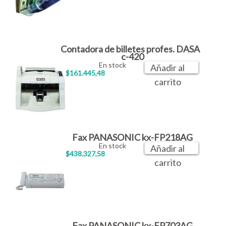
Contadora de billetes profes. DASA
c-420
En stock
Añadir al
$161.445,48
carrito
Fax PANASONIC kx-FP218AG
En stock
Añadir al
$438.327,58
carrito
Fax PANASONIC kx-FP703AG