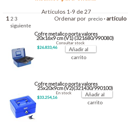
Artículos 1-9 de 27
1
Ordenar por
·
artículo
2
3
precio
siguiente
Cofre metalico porta valores
20x16x9 cm (V1) (321680/990080)
Consultar stock
$26.833,46
Añadir al
carrito
Cofre metalico porta valores
25x20x9cm (V2)(321430/990100)
En stock
Añadir al
$33.254,16
carrito