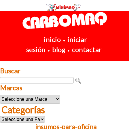
inicio
iniciar
•
sesión
blog
contactar
•
•
Buscar
Marcas
Categorías
insumos-para-oficina