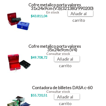
Cofre metalico porta valores
31x24x9cm (V3)(321380/990200)
En stock
Añadir al
$43.811,04
carrito
Cofre metalico porta valores
35x24x9cm (V4)
Consultar stock
$49.708,72
Añadir al
carrito
Contadora de billetes DASA c-60
Consultar stock
$55.720,51
Añadir al
carrito