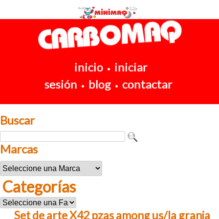
inicio
iniciar
•
sesión
blog
contactar
•
•
Buscar
Marcas
Categorías
Set de arte X42 pzas among us/la granja