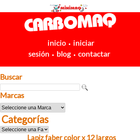
inicio
iniciar
•
sesión
blog
contactar
•
•
Buscar
Marcas
Categorías
Lapiz faber color x 12 largos