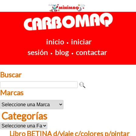
inicio
iniciar
•
sesión
blog
contactar
•
•
Buscar
Marcas
Categorías
Libro BETINA d/viaje c/colores p/pintar