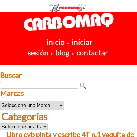
inicio
iniciar
•
sesión
blog
contactar
•
•
Buscar
Marcas
Categorías
Libro cyb pinta y escribe 4T n.1 vaquita de