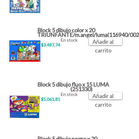
Block 5 dibujo color x 20
TRIUNFANTE/m.angel/luma(116940/002
En stock
Añadir al
$3.487,74
carrito
Block 5 dibujo fluo x 15 LUMA
(251330)
En stock
Añadir al
$5.061,81
carrito
Block 5 dibujo negro x 20