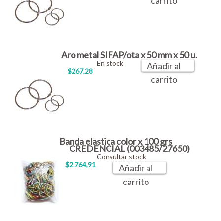
carrito
Aro metal SIFAP/ota x 50 mm x 50 u.
En stock
Añadir al
$267,28
carrito
Banda elastica color x 100 grs
CREDENCIAL (003485/27650)
Consultar stock
$2.764,91
Añadir al
carrito