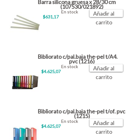
Barra silicona gruesa x 28/30 cm
(107530/021892)
En stock
Añadir al
$631,17
carrito
Bibliorato c/pal.baja the-pel t/A4.
pvc (1216)
En stock
Añadir al
$4.625,07
carrito
Bibliorato c/pal.baja the-pel t/of. pvc
(1215)
En stock
Añadir al
$4.625,07
carrito