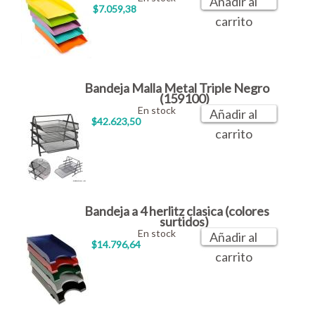
Añadir al
$7.059,38
carrito
Bandeja Malla Metal Triple Negro
(159100)
En stock
Añadir al
$42.623,50
carrito
Bandeja a 4 herlitz clasica (colores
surtidos)
En stock
Añadir al
$14.796,64
carrito