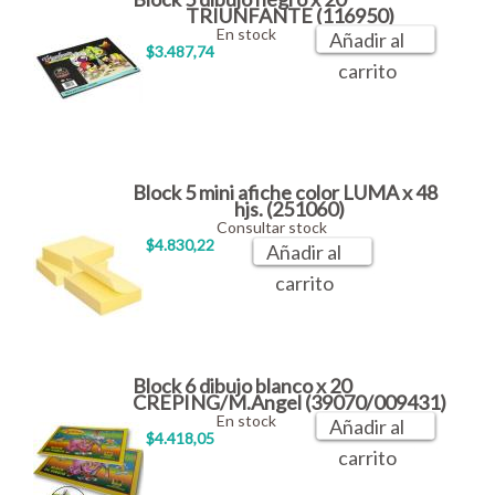
TRIUNFANTE (116950)
En stock
Añadir al
$3.487,74
carrito
Block 5 mini afiche color LUMA x 48
hjs. (251060)
Consultar stock
$4.830,22
Añadir al
carrito
Block 6 dibujo blanco x 20
CREPING/M.Angel (39070/009431)
En stock
Añadir al
$4.418,05
carrito