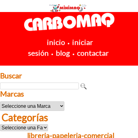
inicio
iniciar
•
sesión
blog
contactar
•
•
Buscar
Marcas
Categorías
libreria-papeleria-comercial