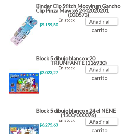
Binder Clip Stitch Moovingn Gancho
Clip Pinza Maw x6 2442020201
(030573)
En stock
Añadir al
$5.159,80
carrito
Block 5 dibujo blanco x 20
TRIUNFANTE (116930)
En stock
Añadir al
$2.023,27
carrito
Block 5 dibujo blanco x 24 el NENE
(1300/000076)
En stock
Añadir al
$6.275,63
carrito