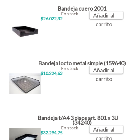
Bandeja cuero 2001
En stock
Añadir al
$26.022,32
carrito
Bandeja locto metal simple (159640)
En stock
Añadir al
$10.224,63
carrito
Bandeja t/A4 3 pisos art. 801 x 3U
(34240)
En stock
Añadir al
$32.294,75
carrito