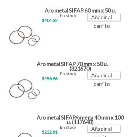
Aro metal SIFAP 60 mm x 50 u.
En stock
Añadir al
$404,52
carrito
Aro metal SIFAP 70 mm x 50 u.
(321670)
En stock
Añadir al
$496,96
carrito
Aro metal SIFAP/omega 40 mm x 100
u. (117640)
En stock
Añadir al
$222,81