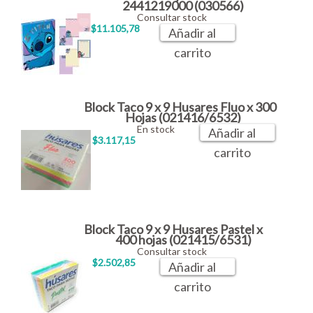
2441219000 (030566)
Consultar stock
$11.105,78
Añadir al
carrito
Block Taco 9 x 9 Husares Fluo x 300
Hojas (021416/6532)
En stock
Añadir al
$3.117,15
carrito
Block Taco 9 x 9 Husares Pastel x
400 hojas (021415/6531)
Consultar stock
$2.502,85
Añadir al
carrito