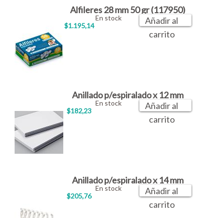
Alfileres 28 mm 50 gr (117950)
En stock
Añadir al
$1.195,14
carrito
Anillado p/espiralado x 12 mm
En stock
Añadir al
$182,23
carrito
Anillado p/espiralado x 14 mm
En stock
Añadir al
$205,76
carrito