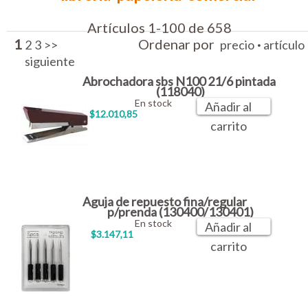
Artículos 1-100 de 658
1
Ordenar por
·
2
3
>>
precio
artículo
siguiente
Abrochadora sbs N100 21/6 pintada
(118040)
En stock
Añadir al
$12.010,85
carrito
Aguja de repuesto fina/regular
p/prenda (130400/130401)
En stock
Añadir al
$3.147,11
carrito