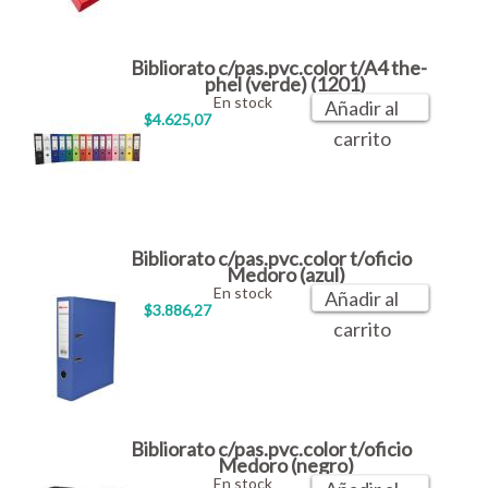
Bibliorato c/pas.pvc.color t/A4 the-
phel (verde) (1201)
En stock
Añadir al
$4.625,07
carrito
Bibliorato c/pas.pvc.color t/oficio
Medoro (azul)
En stock
Añadir al
$3.886,27
carrito
Bibliorato c/pas.pvc.color t/oficio
Medoro (negro)
En stock