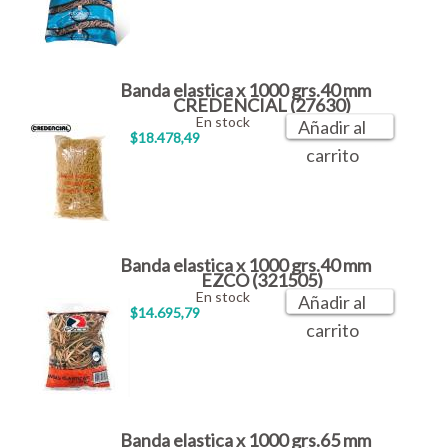
Banda elastica x 1000 grs.40 mm
CREDENCIAL (27630)
En stock
Añadir al
$18.478,49
carrito
Banda elastica x 1000 grs.40 mm
EZCO (321505)
En stock
Añadir al
$14.695,79
carrito
Banda elastica x 1000 grs.65 mm