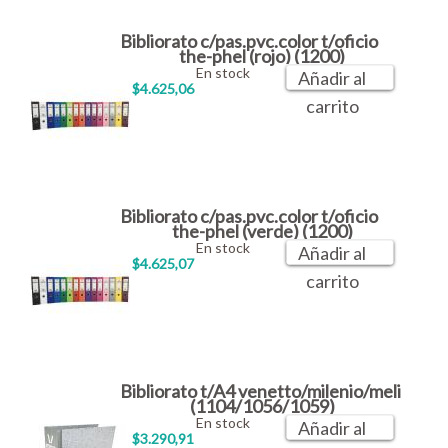
Bibliorato c/pas.pvc.color t/oficio
the-phel (rojo) (1200)
En stock
Añadir al
$4.625,06
carrito
Bibliorato c/pas.pvc.color t/oficio
the-phel (verde) (1200)
En stock
Añadir al
$4.625,07
carrito
Bibliorato t/A4 venetto/milenio/meli
(1104/1056/1059)
En stock
Añadir al
$3.290,91