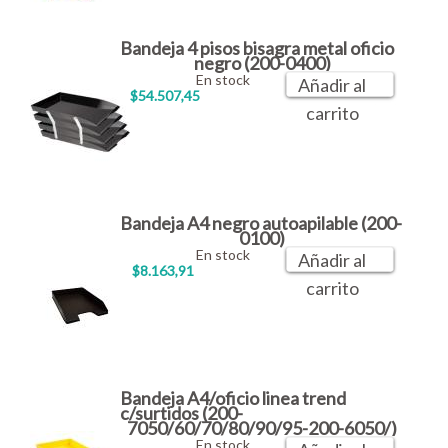
Bandeja 4 pisos bisagra metal oficio
negro (200-0400)
En stock
Añadir al
$54.507,45
carrito
Bandeja A4 negro autoapilable (200-
0100)
En stock
Añadir al
$8.163,91
carrito
Bandeja A4/oficio linea trend
c/surtidos (200-
7050/60/70/80/90/95-200-6050/)
En stock