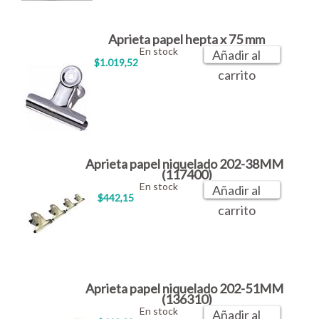
Aprieta papel hepta x 75 mm
En stock
Añadir al
$1.019,52
carrito
Aprieta papel niquelado 202-38MM
(117400)
En stock
Añadir al
$442,15
carrito
Aprieta papel niquelado 202-51MM
(136310)
En stock
Añadir al