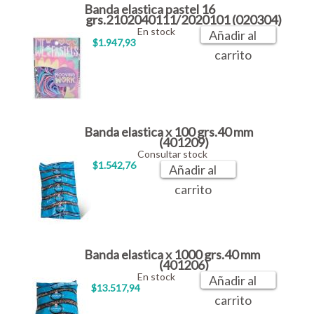
Banda elastica pastel 16
grs.2102040111/2020101 (020304)
En stock
Añadir al
$1.947,93
carrito
Banda elastica x 100 grs.40 mm
(401209)
Consultar stock
$1.542,76
Añadir al
carrito
Banda elastica x 1000 grs.40 mm
(401206)
En stock
Añadir al
$13.517,94
carrito