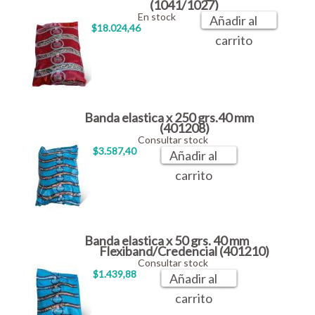
(1041/1027)
En stock
Añadir al
$18.024,46
carrito
Banda elastica x 250 grs.40 mm
(401208)
Consultar stock
$3.587,40
Añadir al
carrito
Banda elastica x 50 grs. 40 mm
Flexiband/Credencial (401210)
Consultar stock
$1.439,88
Añadir al
carrito