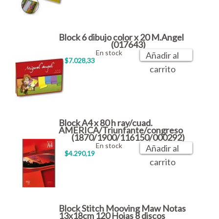
Block 6 dibujo color x 20 M.Angel
(017643)
En stock
Añadir al
$7.028,33
carrito
Block A4 x 80 h ray/cuad.
AMERICA/Triunfante/congreso
(1870/1900/116150/000292)
En stock
Añadir al
$4.290,19
carrito
Block Stitch Mooving Maw Notas
13x18cm 120 Hojas 8 discos