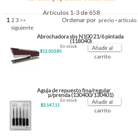
Artículos 1-3 de 658
1
Ordenar por
·
2
3
>>
precio
artículo
siguiente
Abrochadora sbs N100 21/6 pintada
(118040)
En stock
Añadir al
$12.010,85
carrito
Aguja de repuesto fina/regular
p/prenda (130400/130401)
En stock
Añadir al
$3.147,11
carrito