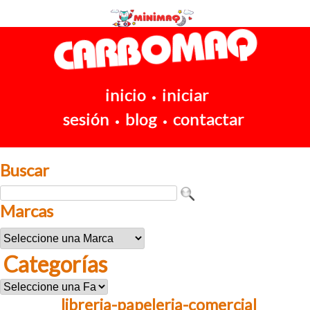
inicio
iniciar
•
sesión
blog
contactar
•
•
Buscar
Marcas
Categorías
libreria-papeleria-comercial