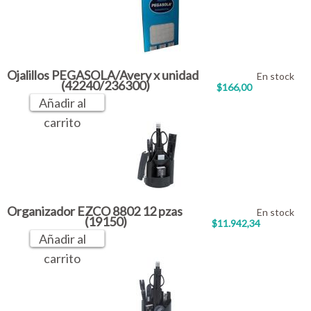
Ojalillos PEGASOLA/Avery x unidad
En stock
(42240/236300)
$166,00
Añadir al
carrito
Organizador EZCO 8802 12 pzas
En stock
(19150)
$11.942,34
Añadir al
carrito