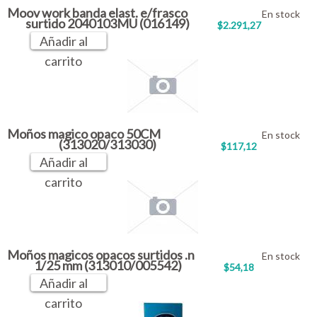
Moov work banda elast. e/frasco
En stock
surtido 2040103MU (016149)
$2.291,27
Añadir al
carrito
Moños magico opaco 50CM
En stock
(313020/313030)
$117,12
Añadir al
carrito
Moños magicos opacos surtidos .n
En stock
1/25 mm (313010/005542)
$54,18
Añadir al
carrito