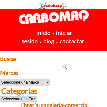
inicio
iniciar
•
sesión
blog
contactar
•
•
Buscar
Marcas
Categorías
libreria-papeleria-comercial