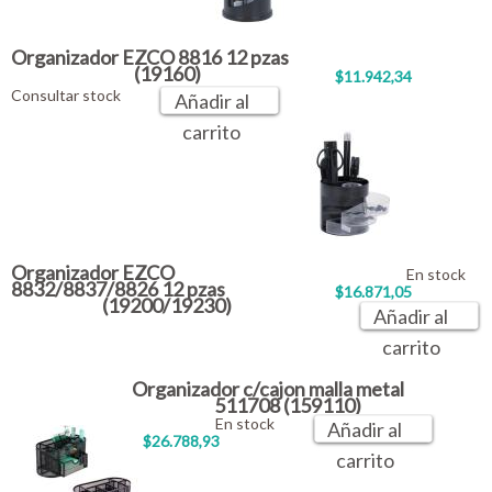
Organizador EZCO 8816 12 pzas
(19160)
$11.942,34
Consultar stock
Añadir al
carrito
Organizador EZCO
En stock
8832/8837/8826 12 pzas
$16.871,05
(19200/19230)
Añadir al
carrito
Organizador c/cajon malla metal
511708 (159110)
En stock
Añadir al
$26.788,93
carrito