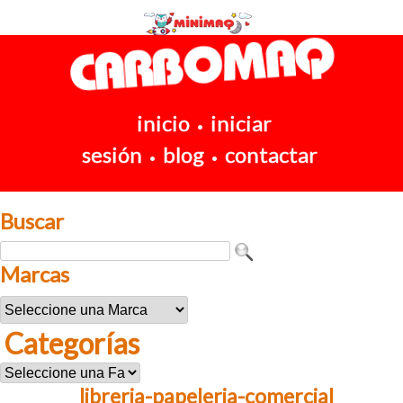
inicio
iniciar
•
sesión
blog
contactar
•
•
Buscar
Marcas
Categorías
libreria-papeleria-comercial