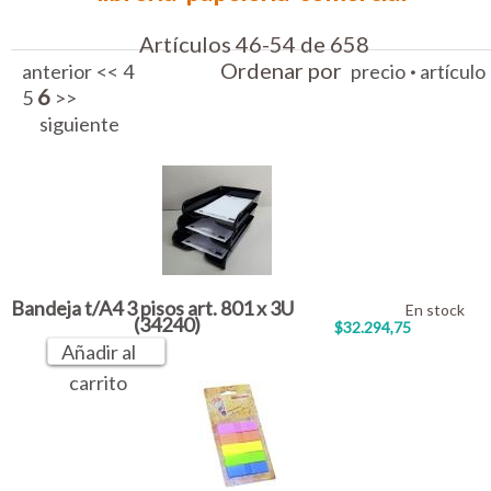
Artículos 46-54 de 658
Ordenar por
·
anterior
<<
4
precio
artículo
6
5
>>
siguiente
Bandeja t/A4 3 pisos art. 801 x 3U
En stock
(34240)
$32.294,75
Añadir al
carrito