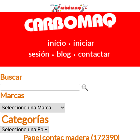
inicio
iniciar
•
sesión
blog
contactar
•
•
Buscar
Marcas
Categorías
Papel contac madera (172390)