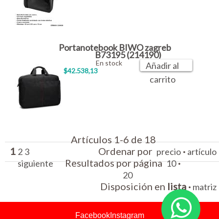
Portanotebook BIWO zagreb
B73195 (214190)
En stock
Añadir al
$42.538,13
carrito
Artículos 1-6 de 18
1
Ordenar por
·
2
3
precio
artículo
Resultados por página
·
siguiente
10
20
Disposición en
lista
·
matriz
Facebook
Instagram