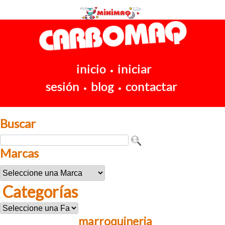
inicio
iniciar
•
sesión
blog
contactar
•
•
Buscar
Marcas
Categorías
marroquineria