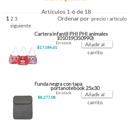
Artículos 1-6 de 18
1
Ordenar por
·
2
3
precio
artículo
siguiente
Cartera infantil PHI PHI animales
101019(350990)
En stock
Añadir al
$17.184,61
carrito
Funda negra con tapa
portanotebook 25x30
En stock
Añadir al
$8.277,08
carrito