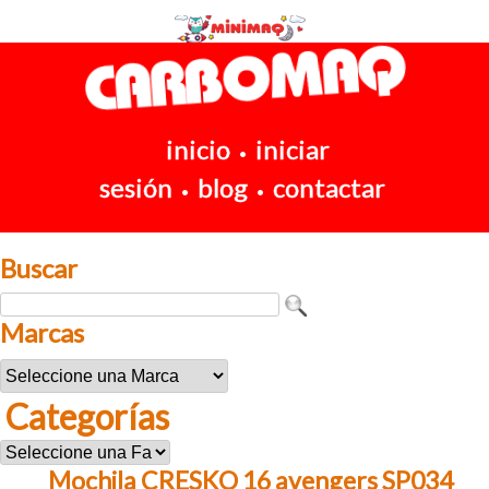
inicio
iniciar
•
sesión
blog
contactar
•
•
Buscar
Marcas
Categorías
Mochila CRESKO 16 avengers SP034