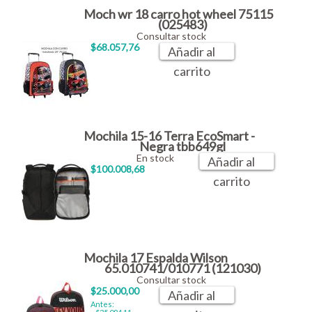
Moch wr 18 carro hot wheel 75115
(025483)
Consultar stock
$68.057,76
Añadir al
carrito
Mochila 15-16 Terra EcoSmart -
Negra tbb649gl
En stock
Añadir al
$100.008,68
carrito
Mochila 17 Espalda Wilson
65.010741/010771 (121030)
Consultar stock
$25.000,00
Añadir al
Antes: