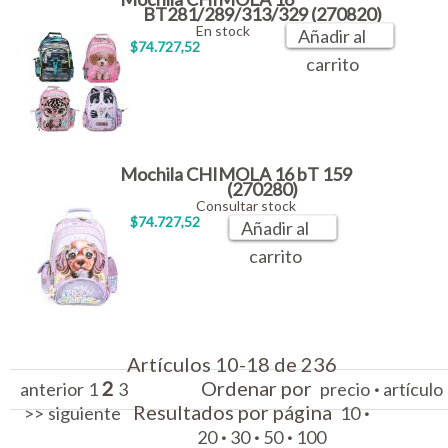
BT281/289/313/329 (270820)
En stock
Añadir al
$74.727,52
carrito
Mochila CHIMOLA 16 bT 159
(270280)
Consultar stock
$74.727,52
Añadir al
carrito
Artículos 10-18 de 236
2
Ordenar por
·
anterior
1
3
precio
artículo
Resultados por página
·
>>
siguiente
10
·
·
·
20
30
50
100