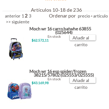
Artículos 10-18 de 236
2
Ordenar por
·
anterior
1
3
precio
artículo
>>
siguiente
Moch wr 16 carro batwhe 63855
(025644)
En stock
Añadir al
$62.572,11
carrito
Moch wr 16 esp spider/frozen
38215/57802 (025553/025555)
En stock
Añadir al
$43.169,98
carrito