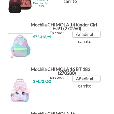
carrito
$35.084,11
Descuento:
29%
Mochila CHIMOLA 14 Kinder Girl
Fs91 (270260)
En stock
Añadir al
$72.316,94
carrito
Mochila CHIMOLA 16 BT 183
(270280)
En stock
Añadir al
$74.727,52
carrito
Mochila CHIMOLA 16