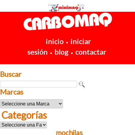
inicio
iniciar
•
sesión
blog
contactar
•
•
Buscar
Marcas
Categorías
mochilas