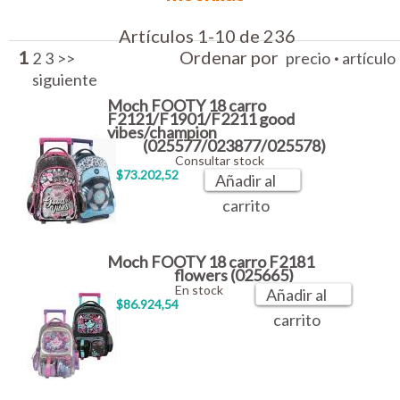
Artículos 1-10 de 236
1
Ordenar por
·
2
3
>>
precio
artículo
siguiente
Moch FOOTY 18 carro
F2121/F1901/F2211 good
vibes/champion
(025577/023877/025578)
Consultar stock
$73.202,52
Añadir al
carrito
Moch FOOTY 18 carro F2181
flowers (025665)
En stock
Añadir al
$86.924,54
carrito