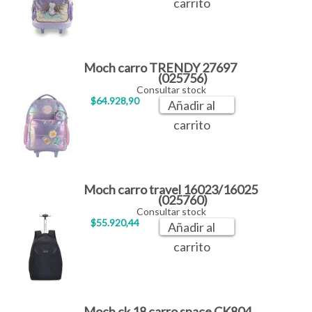
carrito
Moch carro TRENDY 27697
(025756)
Consultar stock
$64.928,90
Añadir al
carrito
Moch carro travel 16023/16025
(025760)
Consultar stock
$55.920,44
Añadir al
carrito
Moch ck 18 carro space CK804