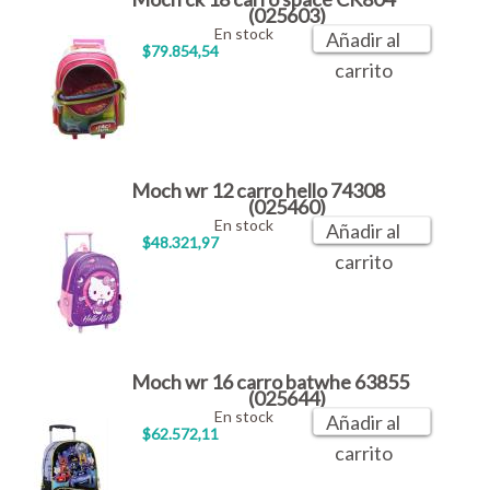
(025603)
En stock
Añadir al
$79.854,54
carrito
Moch wr 12 carro hello 74308
(025460)
En stock
Añadir al
$48.321,97
carrito
Moch wr 16 carro batwhe 63855
(025644)
En stock
Añadir al
$62.572,11
carrito