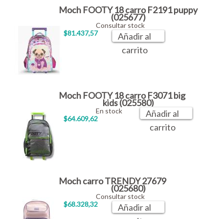
Moch FOOTY 18 carro F2191 puppy
(025677)
Consultar stock
$81.437,57
Añadir al
carrito
Moch FOOTY 18 carro F3071 big
kids (025580)
En stock
Añadir al
$64.609,62
carrito
Moch carro TRENDY 27679
(025680)
Consultar stock
$68.328,32
Añadir al