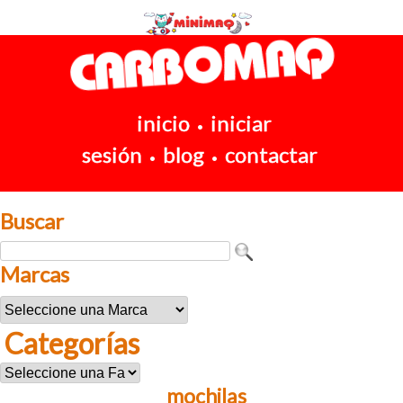
inicio
iniciar
•
sesión
blog
contactar
•
•
Buscar
Marcas
Categorías
mochilas