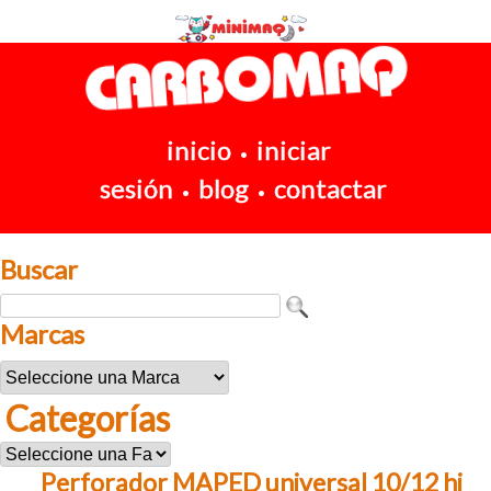
inicio
iniciar
•
sesión
blog
contactar
•
•
Buscar
Marcas
Categorías
Perforador MAPED universal 10/12 hj