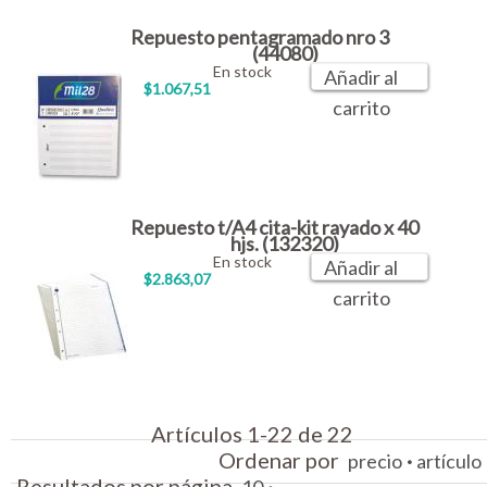
Repuesto pentagramado nro 3
(44080)
En stock
Añadir al
$1.067,51
carrito
Repuesto t/A4 cita-kit rayado x 40
hjs. (132320)
En stock
Añadir al
$2.863,07
carrito
Artículos 1-22 de 22
Ordenar por
·
precio
artículo
Resultados por página
·