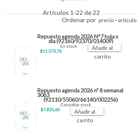
Artículos 1-22 de 22
Ordenar por
·
precio
artículo
Repuesto agenda 2026 N°7 hoja x
dia (92160/92370/014009)
En stock
Añadir al
$11.373,76
carrito
Repuesto agenda 2026 nº 8 semanal
3063
(92110/55060/66140/002256)
Consultar stock
$7.825,60
Añadir al
carrito