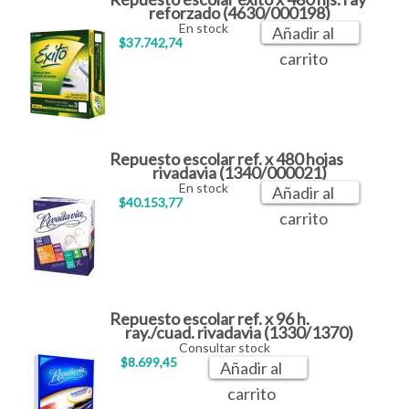
reforzado (4630/000198)
En stock
Añadir al
$37.742,74
carrito
Repuesto escolar ref. x 480 hojas
rivadavia (1340/000021)
En stock
Añadir al
$40.153,77
carrito
Repuesto escolar ref. x 96 h.
ray./cuad. rivadavia (1330/1370)
Consultar stock
$8.699,45
Añadir al
carrito