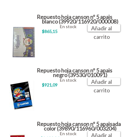
Repuesto hoja canson nº 5 apais
blanco (39920/116920/000008)
En stock
Añadir al
$865,15
carrito
Repuesto hoja canson nº 5 apais
negro (39530/010091)
En stock
Añadir al
$921,09
carrito
Repuesto hoja canson nº 5 apaisada
color (39890/116960/003204)
En stock
Añadir al