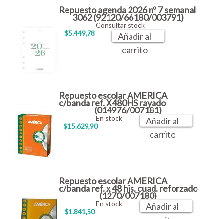
Repuesto agenda 2026 nº 7 semanal
3062 (92120/66180/003791)
Consultar stock
$5.449,78
Añadir al
carrito
Repuesto escolar AMERICA
c/banda ref. X480HS rayado
(014976/007181)
En stock
Añadir al
$15.629,90
carrito
Repuesto escolar AMERICA
c/banda ref. x 48 hjs. cuad. reforzado
(1270/007180)
En stock
Añadir al
$1.841,50