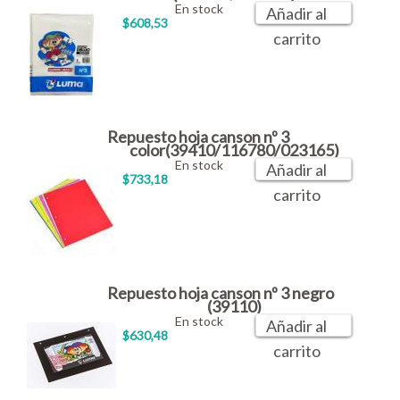
En stock
Añadir al
$608,53
carrito
Repuesto hoja canson nº 3
color(39410/116780/023165)
En stock
Añadir al
$733,18
carrito
Repuesto hoja canson nº 3 negro
(39110)
En stock
Añadir al
$630,48
carrito