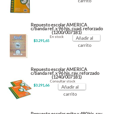
carrito
Repuesto escolar AMERICA
c/banda ref. x 96 hjs. cuad. reforzado
(1200/007181)
En stock
Añadir al
$3.291,65
carrito
Repuesto escolar AMERICA
c/banda ref. x 96 hjs. ray. reforzado
(1240/007181)
Consultar stock
$3.291,66
Añadir al
carrito
Repuesto escolar exito x 480 hjs. ray