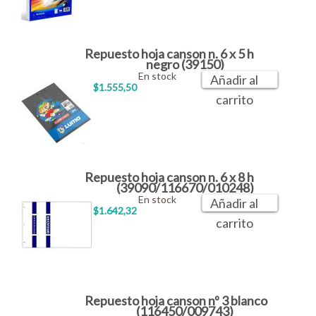
Repuesto hoja canson n. 6 x 5 h
negro (39150)
En stock
Añadir al
$1.555,50
carrito
Repuesto hoja canson n. 6 x 8 h
(39090/116670/010248)
En stock
Añadir al
$1.642,32
carrito
Repuesto hoja canson nº 3 blanco
(116450/009743)