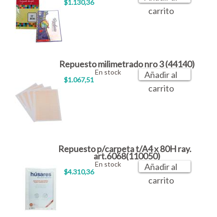
$1.130,36
carrito
Repuesto milimetrado nro 3 (44140)
En stock
Añadir al
$1.067,51
carrito
Repuesto p/carpeta t/A4 x 80H ray.
art.6068(110050)
En stock
Añadir al
$4.310,36
carrito