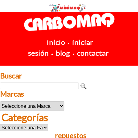
inicio
iniciar
•
sesión
blog
contactar
•
•
Buscar
Marcas
Categorías
repuestos