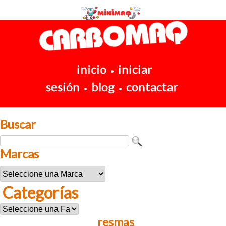
inicio
iniciar
•
sesión
blog
contactar
•
•
Buscar
Marcas
Categorías
resmas