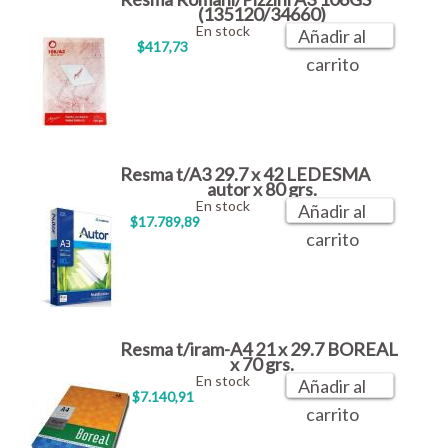
(135120/34660)
En stock
Añadir al
$417,73
carrito
Resma t/A3 29.7 x 42 LEDESMA
autor x 80 grs.
En stock
Añadir al
$17.789,89
carrito
Resma t/iram-A4 21 x 29.7 BOREAL
x 70 grs.
En stock
Añadir al
$7.140,91
carrito