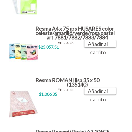
Resma A4 x 75 grs HUSARES color
celeste/amarillo/verde/rosa pastel
art.7881/7882/7883/7884
En stock
Añadir al
$25.057,51
carrito
Resma ROMANI lisa 35 x 50
(135140)
En stock
Añadir al
$1.006,85
carrito
Resma Romani/Pizzini A3 106GS