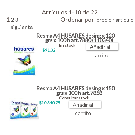
Artículos 1-10 de 22
1
Ordenar por
·
2
3
precio
artículo
siguiente
Resma A4 HUSARES desing x 120
grs x 100 h art.7880 (110340)
En stock
Añadir al
$91,32
carrito
Resma A4 HUSARES desing x 150
grs x 100 h art.7858
Consultar stock
$10.340,79
Añadir al
carrito