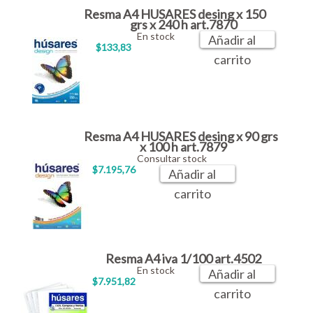
Resma A4 HUSARES desing x 150
grs x 240 h art.7870
En stock
Añadir al
$133,83
carrito
Resma A4 HUSARES desing x 90 grs
x 100 h art.7879
Consultar stock
$7.195,76
Añadir al
carrito
Resma A4 iva 1/100 art.4502
En stock
Añadir al
$7.951,82
carrito