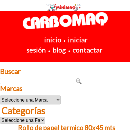
inicio
iniciar
•
sesión
blog
contactar
•
•
Buscar
Marcas
Categorías
Rollo de papel termico 80x45 mts