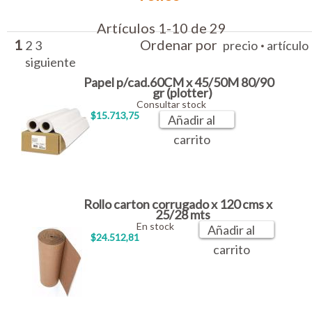
Artículos 1-10 de 29
1
Ordenar por
·
2
3
precio
artículo
siguiente
Papel p/cad.60CM x 45/50M 80/90
gr (plotter)
Consultar stock
$15.713,75
Añadir al
carrito
Rollo carton corrugado x 120 cms x
25/28 mts
En stock
Añadir al
$24.512,81
carrito