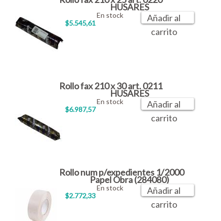
HUSARES
En stock
Añadir al
$5.545,61
carrito
Rollo fax 210 x 30 art. 0211
HUSARES
En stock
Añadir al
$6.987,57
carrito
Rollo num p/expedientes 1/2000
Papel Obra (284080)
En stock
Añadir al
$2.772,33
carrito