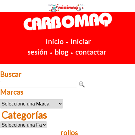
inicio
iniciar
•
sesión
blog
contactar
•
•
Buscar
Marcas
Categorías
rollos