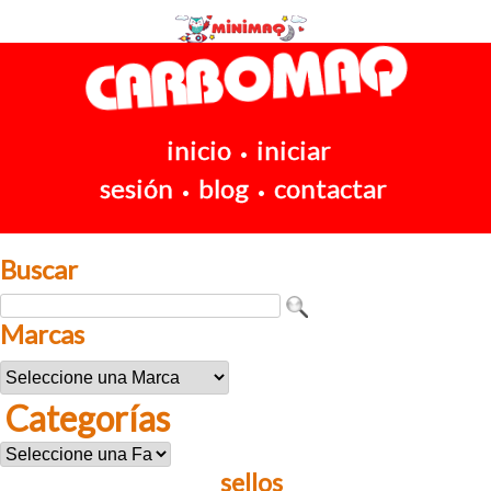
inicio
iniciar
•
sesión
blog
contactar
•
•
Buscar
Marcas
Categorías
sellos