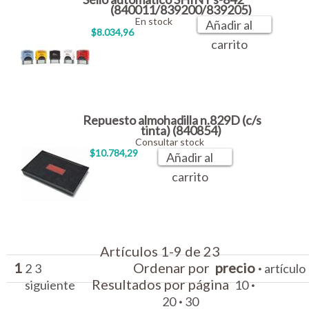
(840011/839200/839205)
En stock
Añadir al
$8.034,96
carrito
Repuesto almohadilla n.829D (c/s
tinta) (840854)
Consultar stock
$10.784,29
Añadir al
carrito
Artículos 1-9 de 23
1
Ordenar por
precio
·
2
3
artículo
Resultados por página
·
siguiente
10
·
20
30