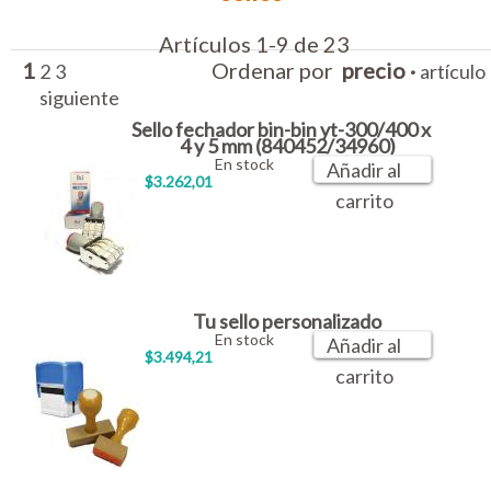
Artículos 1-9 de 23
1
Ordenar por
precio
·
2
3
artículo
siguiente
Sello fechador bin-bin yt-300/400 x
4 y 5 mm (840452/34960)
En stock
Añadir al
$3.262,01
carrito
Tu sello personalizado
En stock
Añadir al
$3.494,21
carrito