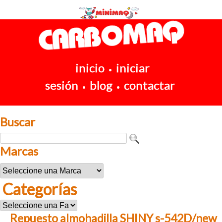
inicio
iniciar
•
sesión
blog
contactar
•
•
Buscar
Marcas
Categorías
Repuesto almohadilla SHINY s-542D/new