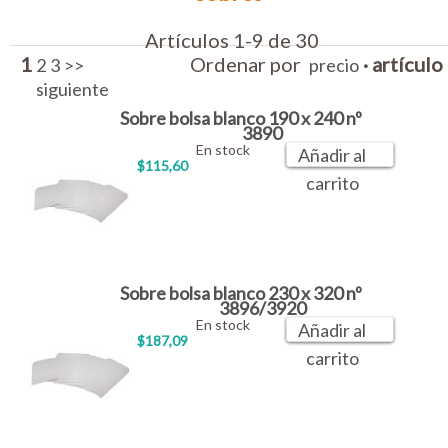
Artículos 1-9 de 30
1
Ordenar por
·
artículo
2
3
>>
precio
siguiente
Sobre bolsa blanco 190 x 240 nº
3890
En stock
Añadir al
$115,60
carrito
Sobre bolsa blanco 230 x 320 nº
3896/3920
En stock
Añadir al
$187,09
carrito