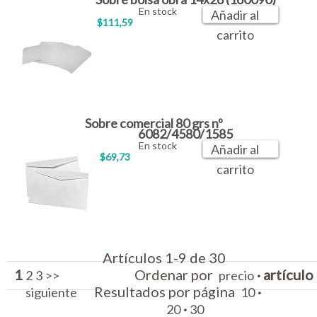
En stock
Añadir al
$111,59
carrito
Sobre comercial 80 grs nº
6082/4580/1585
En stock
Añadir al
$69,73
carrito
Artículos 1-9 de 30
1
Ordenar por
·
artículo
2
3
>>
precio
Resultados por página
·
siguiente
10
·
20
30