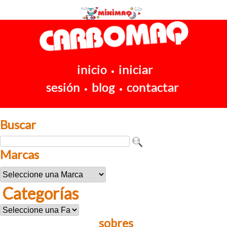
inicio
iniciar
•
sesión
blog
contactar
•
•
Buscar
Marcas
Categorías
sobres