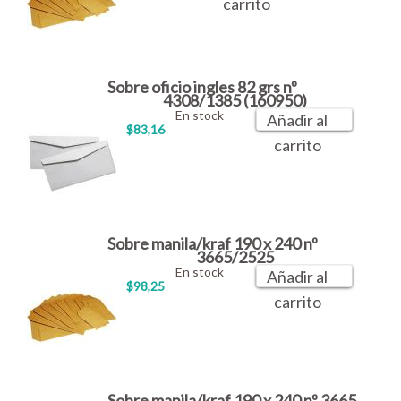
carrito
Sobre oficio ingles 82 grs nº
4308/1385 (160950)
En stock
Añadir al
$83,16
carrito
Sobre manila/kraf 190 x 240 nº
3665/2525
En stock
Añadir al
$98,25
carrito
Sobre manila/kraf 190 x 240 nº 3665