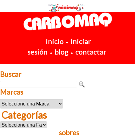
inicio
iniciar
•
sesión
blog
contactar
•
•
Buscar
Marcas
Categorías
sobres