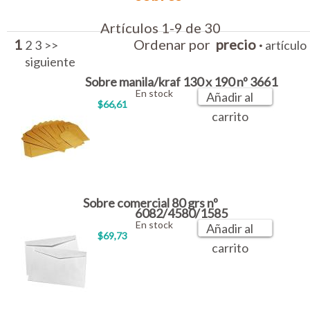
Artículos 1-9 de 30
1
Ordenar por
precio
·
2
3
>>
artículo
siguiente
Sobre manila/kraf 130 x 190 nº 3661
En stock
Añadir al
$66,61
carrito
Sobre comercial 80 grs nº
6082/4580/1585
En stock
Añadir al
$69,73
carrito