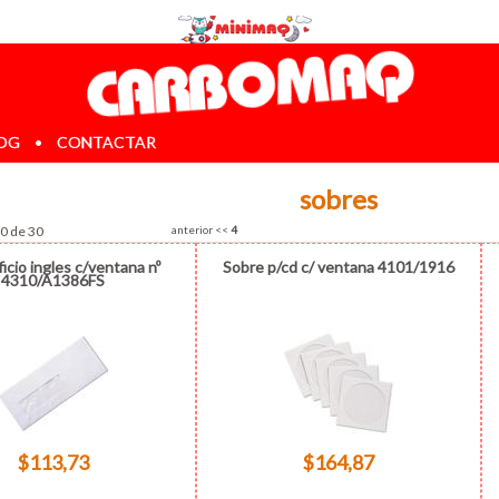
OG
•
CONTACTAR
sobres
30 de 30
anterior
<<
4
icio ingles c/ventana nº
Sobre p/cd c/ ventana 4101/1916
4310/A1386FS
$113,73
$164,87