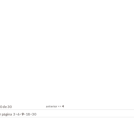
30 de 30
anterior
<<
4
r página
3
·
6
·
9
·
18
·
30