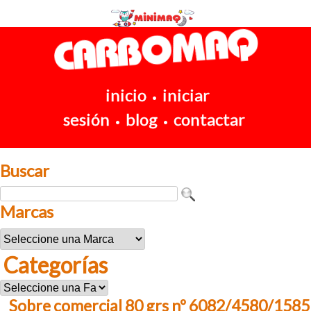
inicio
iniciar
•
sesión
blog
contactar
•
•
Buscar
Marcas
Categorías
Sobre comercial 80 grs nº 6082/4580/1585