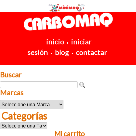
inicio
iniciar
•
sesión
blog
contactar
•
•
Buscar
Marcas
Categorías
Mi carrito