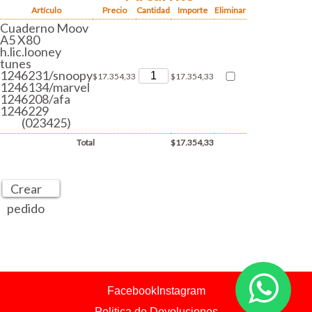
Artículo
Precio
Cantidad
Importe
Eliminar
Cuaderno Moov
A5 X80
h.lic.looney
tunes
1246231/snoopy
$17.354,33
$17.354,33
1246134/marvel
1246208/afa
1246229
(023425)
Total
$17.354,33
Crear
pedido
Facebook
Instagram
Politica de Devoluciones