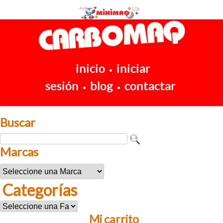
inicio
iniciar
•
sesión
blog
contactar
•
•
Buscar
Marcas
Categorías
Mi carrito