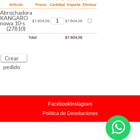
Artículo
Precio
Cantidad
Importe
Eliminar
Abrochadora
KANGARO
$7.804,38
$7.804,38
nowa 10-s
(27810)
Total
$7.804,38
Crear
pedido
Facebook
Instagram
Politica de Devoluciones