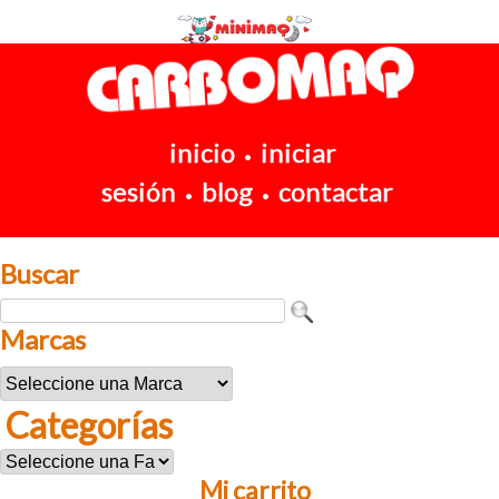
inicio
iniciar
•
sesión
blog
contactar
•
•
Buscar
Marcas
Categorías
Mi carrito