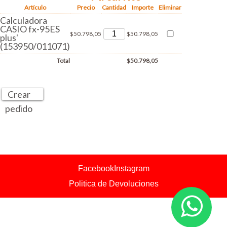
Artículo
Precio
Cantidad
Importe
Eliminar
Calculadora
CASIO fx-95ES
$50.798,05
$50.798,05
plus'
(153950/011071)
Total
$50.798,05
Crear
pedido
Facebook
Instagram
Politica de Devoluciones