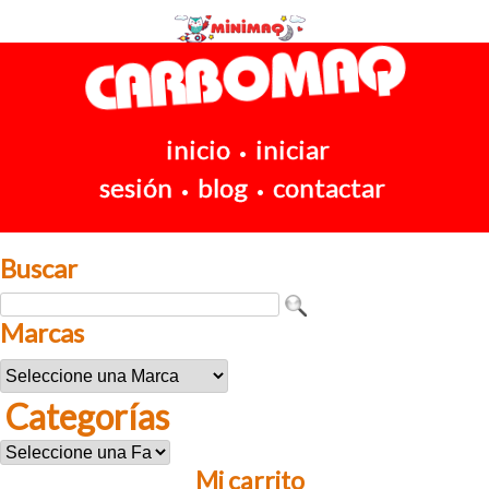
inicio
iniciar
•
sesión
blog
contactar
•
•
Buscar
Marcas
Categorías
Mi carrito