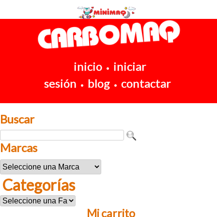
inicio
iniciar
•
sesión
blog
contactar
•
•
Buscar
Marcas
Categorías
Mi carrito