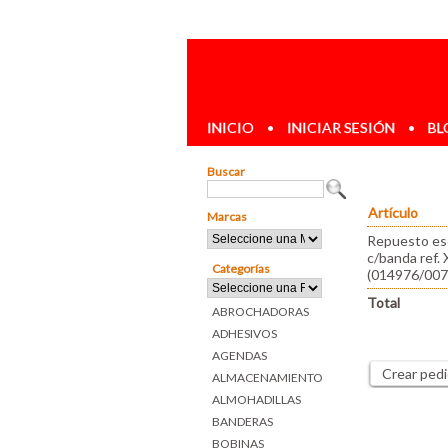
INICIO
•
INICIAR SESIÓN
•
BL
Buscar
Artículo
Marcas
Repuesto e
c/banda ref.
Categorías
(014976/007
Total
ABROCHADORAS
ADHESIVOS
AGENDAS
Crear ped
ALMACENAMIENTO
ALMOHADILLAS
BANDERAS
BOBINAS