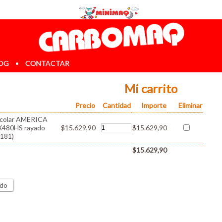
OG
•
CONTACTAR
Mi carrito
Precio
Cantidad
Importe
Eliminar
scolar AMERICA
 X480HS rayado
$15.629,90
$15.629,90
181)
$15.629,90
ido