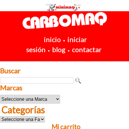
inicio
iniciar
•
sesión
blog
contactar
•
•
Buscar
Marcas
Categorías
Mi carrito