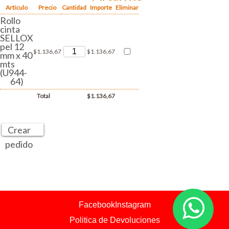
Artículo
Precio
Cantidad
Importe
Eliminar
Rollo
cinta
SELLOX
pel 12
$1.136,67
$1.136,67
mm x 40
mts
(U944-
64)
Total
$1.136,67
Crear
pedido
Facebook
Instagram
Politica de Devoluciones